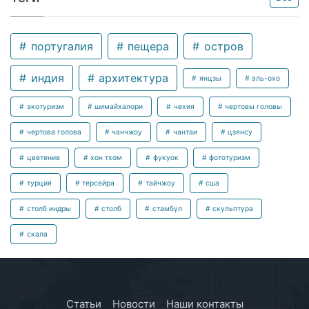
португалия
пещера
остров
индия
архитектура
янцзы
эль-охо
экотуризм
шимайхалори
чехия
чертовы головы
чертова голова
чанчжоу
чантаи
цзянсу
цветение
хон тхом
фукуок
фототуризм
турция
терсейра
тайчжоу
сша
столб индры
столб
стамбул
скульптура
скала
Статьи
Новости
Наши контакты