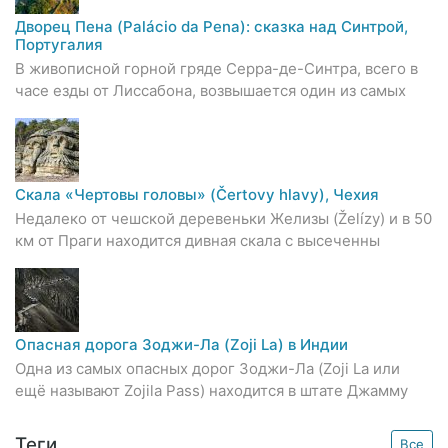
Дворец Пена (Palácio da Pena): сказка над Синтрой,
Португалия
В живописной горной гряде Серра-де-Синтра, всего в
часе езды от Лиссабона, возвышается один из самых
Скала «Чертовы головы» (Čertovy hlavy), Чехия
Недалеко от чешской деревеньки Желизы (Želízy) и в 50
км от Праги находится дивная скала с высеченны
Опасная дорога Зоджи-Ла (Zoji La) в Индии
Одна из самых опасных дорог Зоджи-Ла (Zoji La или
ещё называют Zojila Pass) находится в штате Джамму
Теги
Все