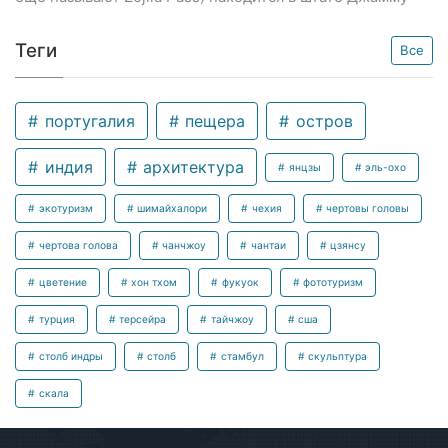
Теги
Все
португалия
пещера
остров
индия
архитектура
янцзы
эль-охо
экотуризм
шимайхалори
чехия
чертовы головы
чертова голова
чанчжоу
чантаи
цзянсу
цветение
хон тхом
фукуок
фототуризм
турция
терсейра
тайчжоу
сша
столб индры
столб
стамбул
скульптура
скала