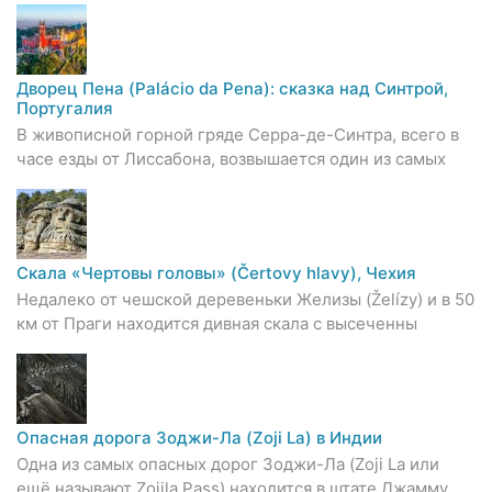
Дворец Пена (Palácio da Pena): сказка над Синтрой,
Португалия
В живописной горной гряде Серра-де-Синтра, всего в
часе езды от Лиссабона, возвышается один из самых
Скала «Чертовы головы» (Čertovy hlavy), Чехия
Недалеко от чешской деревеньки Желизы (Želízy) и в 50
км от Праги находится дивная скала с высеченны
Опасная дорога Зоджи-Ла (Zoji La) в Индии
Одна из самых опасных дорог Зоджи-Ла (Zoji La или
ещё называют Zojila Pass) находится в штате Джамму